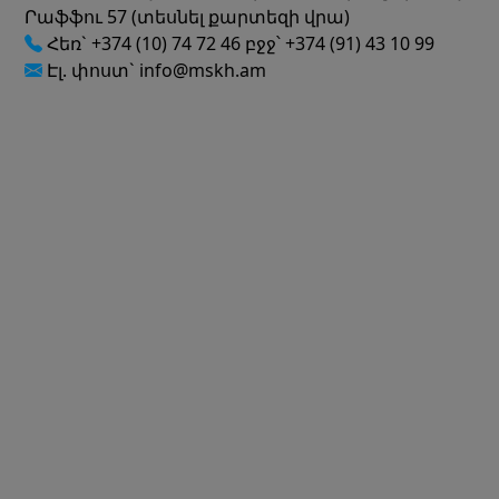
Րաֆֆու 57 (տեսնել քարտեզի վրա)
Հեռ` +374 (10) 74 72 46 բջջ՝ +374 (91) 43 10 99
Էլ. փոստ` info@mskh.am