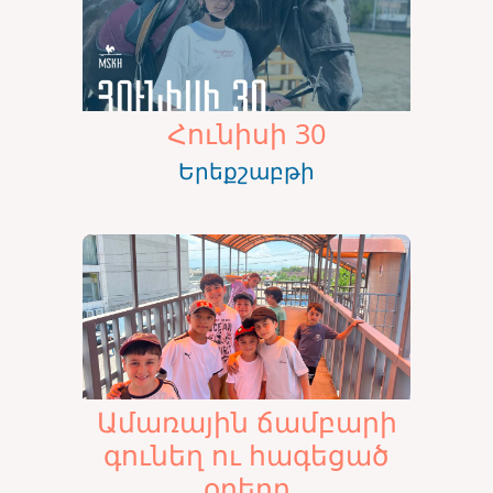
Հունիսի 30
Երեքշաբթի
Ամառային ճամբարի
գունեղ ու հագեցած
օրերը