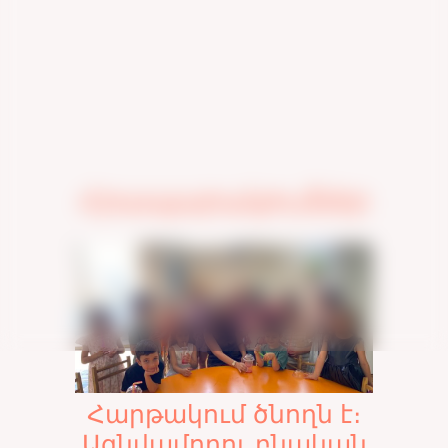
Հրապարակումներ
Հարթակում ծնողն է։
Ազնվամորու բնական