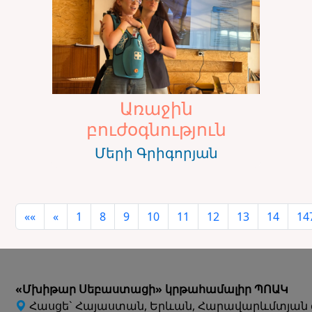
Առաջին
բուժօգնություն
Մերի Գրիգորյան
««
«
1
8
9
10
11
12
13
14
14
«Մխիթար Սեբաստացի» կրթահամալիր ՊՈԱԿ
Հասցե` Հայաստան, Երևան, Հարավարևմտյան 