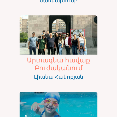
մասնախումբ
Արտագնա հավաք
Բուժականում
Լիանա Հակոբյան