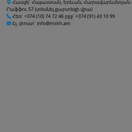
Հասցե` Հայաստան, Երևան, Հարավարևմտյան 
Րաֆֆու 57 (տեսնել քարտեզի վրա)
Հեռ` +374 (10) 74 72 46 բջջ՝ +374 (91) 43 10 99
Էլ. փոստ` info@mskh.am