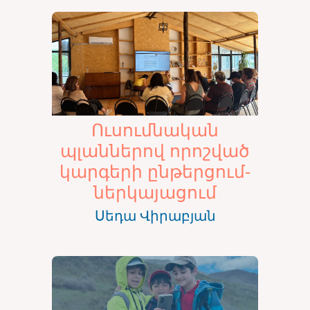
Ուսումնական
պլաններով որոշված
կարգերի ընթերցում-
ներկայացում
Սեդա Վիրաբյան