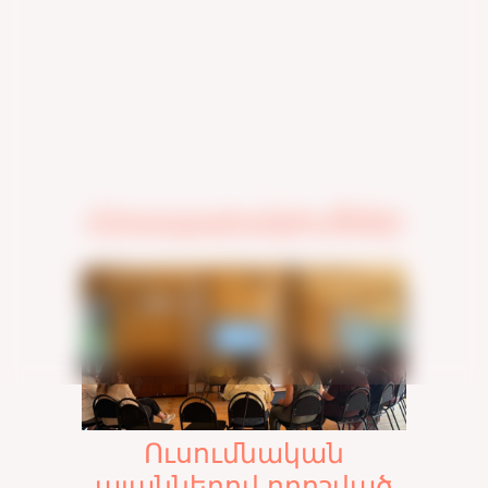
Հրապարակումներ
Ուսումնական
պլաններով որոշված