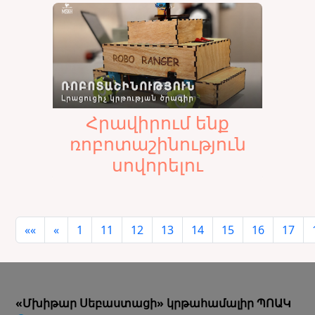
Հրավիրում ենք
ռոբոտաշինություն
սովորելու
««
«
1
11
12
13
14
15
16
17
«Մխիթար Սեբաստացի» կրթահամալիր ՊՈԱԿ