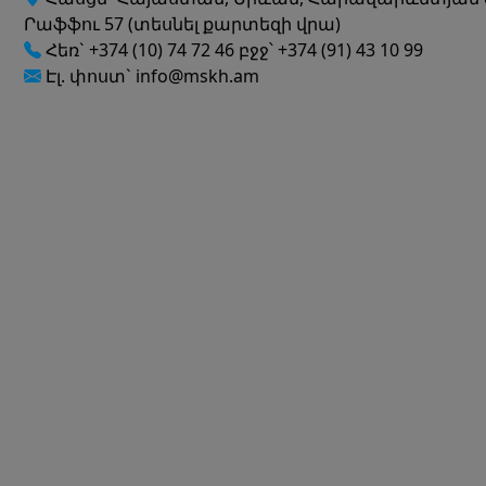
Րաֆֆու 57 (տեսնել քարտեզի վրա)
Հեռ` +374 (10) 74 72 46 բջջ՝ +374 (91) 43 10 99
Էլ. փոստ` info@mskh.am