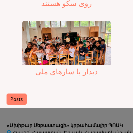
روی سکو هستند
دیدار با سازهای ملی
Posts
«Մխիթար Սեբաստացի» կրթահամալիր ՊՈԱԿ
Հասցե` Հայաստան, Երևան, Հարավարևմտյան 