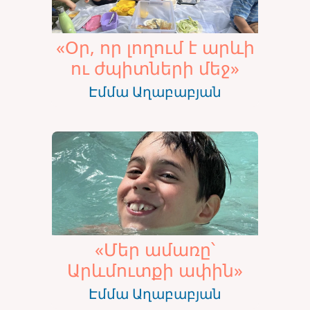
«Օր, որ լողում է արևի
ու ժպիտների մեջ»
Էմմա Աղաբաբյան
«Մեր ամառը՝
Արևմուտքի ափին»
Էմմա Աղաբաբյան