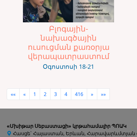
Բլոգային-
նախագծային
ուսուցման քառօրյա
վերապատրաստում
Օգոստոսի 18-21
««
«
1
2
3
4
416
»
»»
«Մխիթար Սեբաստացի» կրթահամալիր ՊՈԱԿ
Հասցե` Հայաստան, Երևան, Հարավարևմտյան 