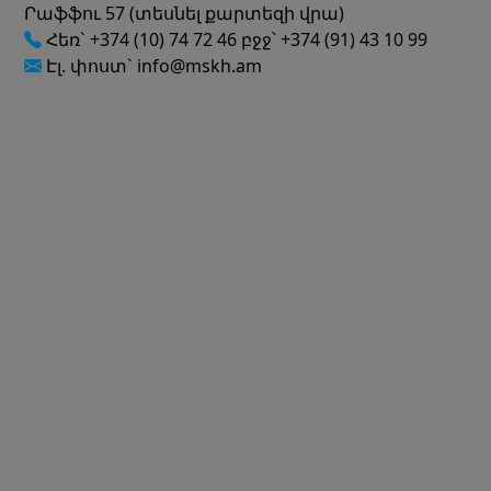
Րաֆֆու 57 (տեսնել քարտեզի վրա)
Հեռ` +374 (10) 74 72 46 բջջ՝ +374 (91) 43 10 99
Էլ. փոստ` info@mskh.am