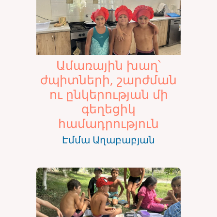
Ամառային խաղ՝
ժպիտների, շարժման
ու ընկերության մի
գեղեցիկ
համադրություն
Էմմա Աղաբաբյան