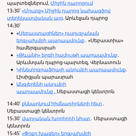
պարտեզներում,
Միջին դպրոցում
13։30՝
«Մուտք» Միջին դպրոց նախագծով
տեղեկատվական այց
. Արևելյան դպրոց
14։30՝
«
Սեբաստացիներ» ուսուցչական
երգչախմբի պարապմունք
․ «Սեբաստիա»
համերգասրահ
«Թևանի» երգի համույթի պարապմունք
․
Արևմտյան դպրոց-պարտեզ, Վերնատուն
Կինետոգրաֆիայի ակումբի պարապմունք
.
Լիսիցյան պարասրահ
Անգլերենի ակումբի
պարապմունք․
Սեբաստացի կենտրոն
14։40՝
քննարկում հիմնադիրների հետ
․
Սեբաստացի կենտրոն
15։30՝
վարչական խորհրդի նիստ
․ Սեբաստացի
կենտրոն
15։45՝
«Փոքր խազեր» երգչախմբի