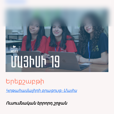
Օրացույց
Երեքշաբթի
Կրթահամալիրի օրացույց։ Մայիս
Ուսումնական երրորդ շրջան