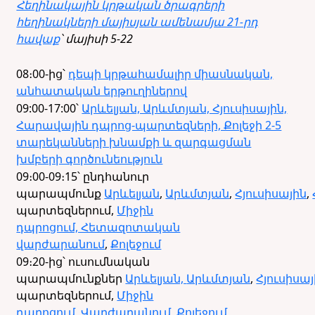
Հեղինակային կրթական ծրագրերի
հեղինակների մայիսյան ամենամյա 21-րդ
հավաք
՝ մայիսի 5-22
08։00-ից՝
դեպի կրթահամալիր միասնական,
անհատական երթուղիներով
09:00-17:00՝
Արևելյան, Արևմտյան, Հյուսիսային,
Հարավային դպրոց-պարտեզների, Քոլեջի 2-5
տարեկանների խնամքի և զարգացման
խմբերի գործունեություն
09։00-09։15՝ ընդհանուր
պարապմունք
Արևելյան
,
Արևմտյան
,
Հյուսիսային
,
պարտեզներում,
Միջին
դպրոցում, Հետազոտական
վարժարանում
,
Քոլեջում
09։20-ից՝ ուսումնական
պարապմունքներ
Արևելյան,
Արևմտյան
,
Հյուսիսայ
պարտեզներում,
Միջին
դպրոցում
,
Վարժարանում
,
Քոլեջում