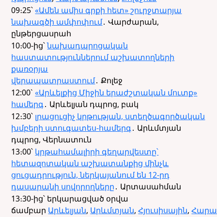
09։25՝
«Ամեն ամիս գրքի հետ» շուրջտարյա
նախագծի ամփոփում
․ Վարժարան,
ընթերցասրահ
10։00-ից՝
նախադպրոցական
հաստատություններում աշխատողների
քառօրյա
վերապատրաստում
․ Քոլեջ
12:00`
«Արևելքից Միջին երաժշտական մուտք»
համերգ
․ Արևելյան դպրոց, բակ
12։30՝
լրացուցիչ կրթության, ստեղծագործական
խմբերի ստուգատես-համերգ
․ Արևմտյան
դպրոց, Վերնատուն
13։00՝
կրթահամալիրի գեղարվեստը՝
հետազոտական աշխատանքից մինչև
ցուցադրություն, ներկայանում են 12-րդ
դասարանի սովորողները
․ Արտասահման
13։30-ից՝ երկարացված օրվա
ճամբար
Արևելյան
,
Արևմտյան
,
Հյուսիսային
,
Հարա