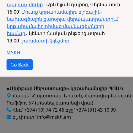
պարապմունք
․ Արևելյան դպրոց, Վերնատուն
16։00՝
Մուտք կրթահամալիր. բլոգային-
նախագծային քառօրյա վերապատրաստում
կրթահամալիր դիմած մասնագետների
համար
․ կենտրոնական ընթերցասրահ
19։00՝
շախմատի ֆլեշմոբ
MSKH
Go Back
«Մխիթար Սեբաստացի» կրթահամալիր ՊՈԱԿ
Հասցե` Հայաստան, Երևան, Հարավարևմտյան 
Րաֆֆու 57 (տեսնել քարտեզի վրա)
Հեռ` +374 (10) 74 72 46 բջջ՝ +374 (91) 43 10 99
Էլ. փոստ` info@mskh.am