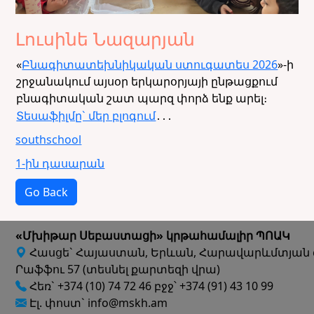
Լուսինե Նազարյան
«
Բնագիտատեխնիկական ստուգատես 2026
»-ի
շրջանակում այսօր երկարօրյայի ընթացքում
բնագիտական շատ պարզ փորձ ենք արել։
Տեսաֆիլմը` մեր բլոգում
․․․
southschool
1-ին դասարան
Go Back
«Մխիթար Սեբաստացի» կրթահամալիր ՊՈԱԿ
Հասցե` Հայաստան, Երևան, Հարավարևմտյան 
Րաֆֆու 57 (տեսնել քարտեզի վրա)
Հեռ` +374 (10) 74 72 46 բջջ՝ +374 (91) 43 10 99
Էլ. փոստ` info@mskh.am