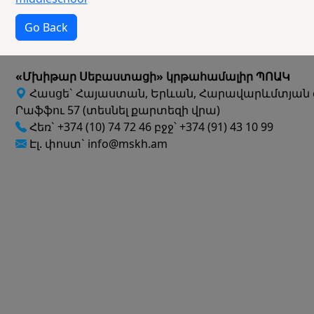
Go Back
«Մխիթար Սեբաստացի» կրթահամալիր ՊՈԱԿ
Հասցե` Հայաստան, Երևան, Հարավարևմտյան 
Րաֆֆու 57 (տեսնել քարտեզի վրա)
Հեռ` +374 (10) 74 72 46 բջջ՝ +374 (91) 43 10 99
Էլ. փոստ` info@mskh.am