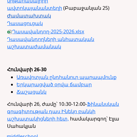
կրթահամալիրի
ավտոկայանանտեղի
(Բաբաջանյան 25)
Ժամատախտակ
Դասացուցակ
Դասավանդող-2025-2026.xlsx
Դասավանդողների անհատական
աշխատաժամանակ
Հունվարի 26-30
Առավոտյան ընդհանուր պարապմունք
Երկարացված օրվա ճամբար
Ճաշացան
կ
Հունվարի 26, ժամը՝ 10։30-12։00-
Ֆինանսկան
գրագիտության դաս Ինեկո բանկի
աշխատակիցների հետ,
համակարգող՝ Էլյա
Սահակյան
middleschool