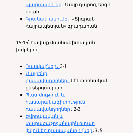
պարապմունք
․ Մայր դպրոց, երգի
սրահ
Գրական ակումբ․
«Տիգրան
Հայրապետյան» գրադարան
15։15՝ հավաք մասնագիտական
խմբերով
Դասվարներ․
3-1
Մայրենի
դասավադողներ․
կենտրոնական
ընթերցասրահ
Պատմություն և
հասարակագիտություն
դասավանդողներ
․ 2-3
Եվրոպական և
տարածաշրջանային օտար
լեզուներ դասավանդողներ
․3․5