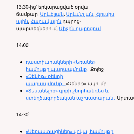
13
։
30-
ից՝
երկարացված օրվա
ճամբար
Արևելյան
,
Արևմտյան
,
Հյուսիս
ային
,
Հարավային
դպրոց-
պարտեզներում,
Միջին դպրոցում
14։00՝
դաստիարակների «Նռանե»
համույթի պարապմունք
․ Քոլեջ
«Զենիթ» բենդի
պարապմունք․
«Զենիթ» ակումբ
«Տեսանելիք» գրքի շնորհանդես և
ստեղծագործական աշխատարան․
Արտա
14։30՝
«Սեբաստացիներ» վոկալ համույթի