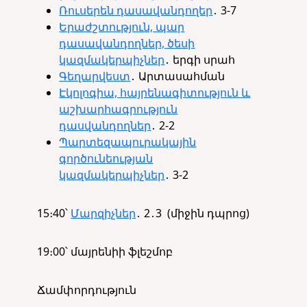
Ռուսերեն դասավանդողեր
․ 3-7
Երաժշտություն, պար
դասավանդողներ, ծեսի
կազմակերպիչներ
․ երգի սրահ
Գեղարվեստ
․ Արտասահման
Էկոլոգիա, հայրենագիտություն և
աշխարհագրություն
դասվանդողներ
․ 2-2
Պարտեզապուրակային
գործունեության
կազմակերպիչներ
․ 3-2
15։40՝
Մարզիչներ
․ 2․3 (միջին դպրոց)
19։00՝ մայրենիի ֆլեշմոբ
Ճամփորդություն