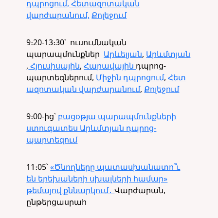
դպրոցում, Հետազոտական
վարժարանում,
Քոլեջում
9։20-13։30՝
ուսումնական
պարապմունքներ
Արևելյան
,
Արևմտյան
,
Հյուսիսային
,
Հարավային
դպրոց-
պարտեզներում,
Միջին դպրոցում
,
Հետ
ազոտական վարժարանում
,
Քոլեջում
9։00-ից՝
բացօթյա պարապմունքների
ստուգատես Արևմտյան դպրոց-
պարտեզում
11։05
՝
«Ծնողները պատասխանատո՞ւ
են երեխաների սխալների համար»
թեմայով քննարկում․
Վարժարան,
ընթերցասրահ