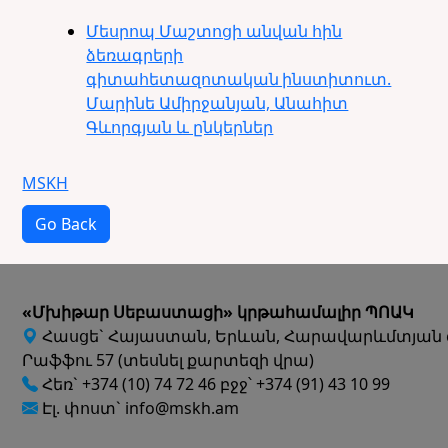
Մեսրոպ Մաշտոցի անվան հին
ձեռագրերի
գիտահետազոտական ինստիտուտ.
Մարինե Ամիրջանյան, Անահիտ
Գևորգյան և ընկերներ
MSKH
Go Back
«Մխիթար Սեբաստացի» կրթահամալիր ՊՈԱԿ
Հասցե` Հայաստան, Երևան, Հարավարևմտյան 
Րաֆֆու 57 (տեսնել քարտեզի վրա)
Հեռ` +374 (10) 74 72 46 բջջ՝ +374 (91) 43 10 99
Էլ. փոստ` info@mskh.am