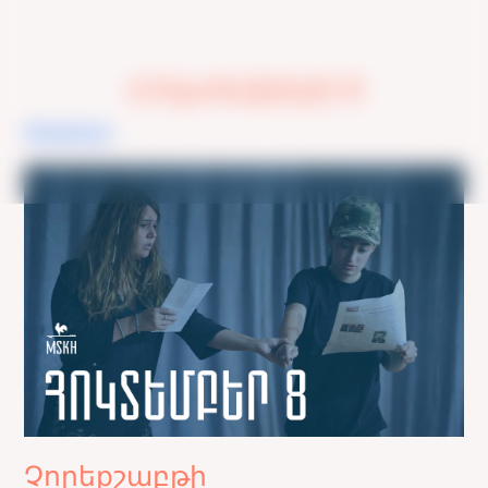
Հոկտեմբերի 8
Օրացույց
Չորեքշաբթի