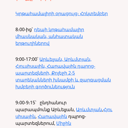
Կրթահամալիրի օրացույց։ Հոկտեմբեր
8։00-ից՝
դեպի կրթահամալիր
միասնական, անհատական
երթուղիներով
9:00-17:00՝
Արևելյան, Արևմտյան,
Հյուսիսային, Հարավային դպրոց-
պարտեզների, Քոլեջի 2-5
տարեկանների խնամքի և զարգացման
խմբերի գործունեություն
9
։
00-9
։
15
՝
ընդհանուր
պարապմունք Արևելյան,
Արևմտյան
,
Հյու
սիսային
,
Հարավային
դպրոց-
պարտեզներում,
Միջին