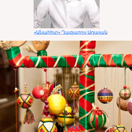
«Անահիտ» Ղազարոս Աղայան