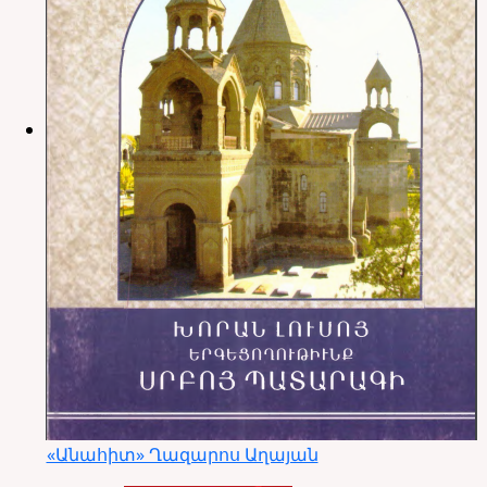
«Անահիտ» Ղազարոս Աղայան