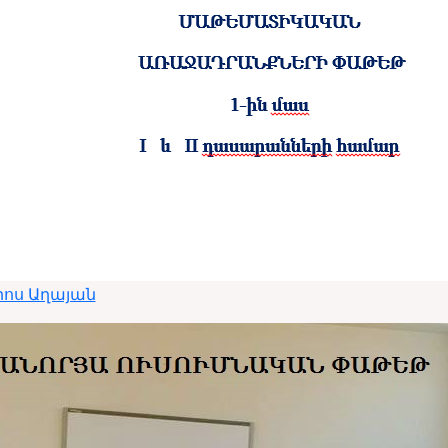
ոս Աղայան