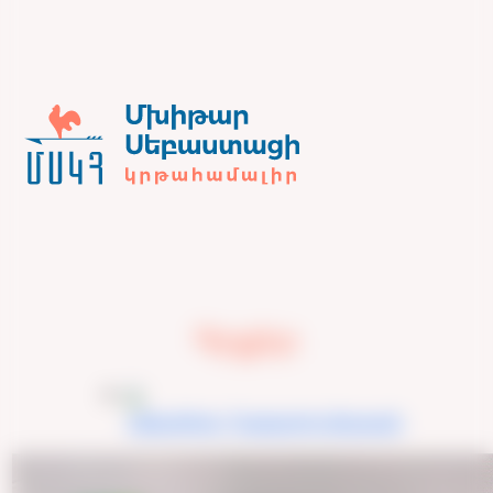
Գրքեր
«Անահիտ» Ղազարոս Աղայան