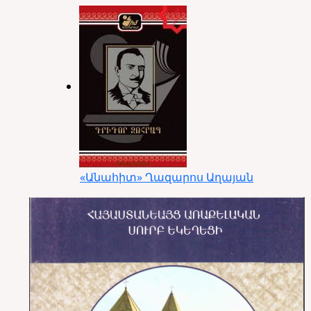
«Անահիտ» Ղազարոս Աղայան