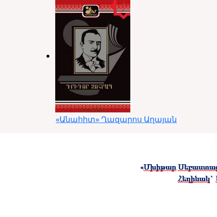
«Անահիտ» Ղազարոս Աղայան