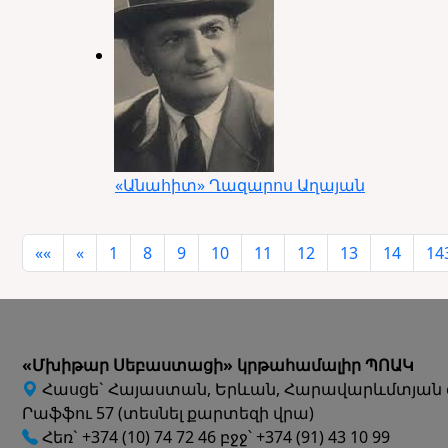
«Անահիտ» Ղազարոս Աղայան
««
«
1
8
9
10
11
12
13
14
14
«Մխիթար Սեբաստացի» կրթահամալիր ՊՈԱԿ
Հասցե` Հայաստան, Երևան, Հարավարևմտյան 
Րաֆֆու 57 (տեսնել քարտեզի վրա)
Հեռ` +374 (10) 74 72 46 բջջ՝ +374 (91) 43 10 99