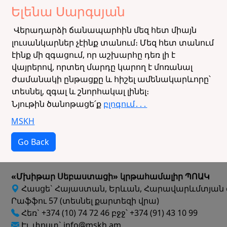
Ելենա Սարգսյան
Վերադարձի ճանապարհին մեզ հետ միայն
լուսանկարներ չէինք տանում։ Մեզ հետ տանում
էինք մի զգացում, որ աշխարհը դեռ լի է
վայրերով, որտեղ մարդը կարող է մոռանալ
ժամանակի ընթացքը և հիշել ամենակարևորը՝
տեսնել, զգալ և շնորհակալ լինել։
Նյութին ծանոթացե՛ք
բլոգում․․․
MSKH
Go Back
«Մխիթար Սեբաստացի» կրթահամալիր ՊՈԱԿ
Հասցե` Հայաստան, Երևան, Հարավարևմտյան 
Րաֆֆու 57 (տեսնել քարտեզի վրա)
Հեռ` +374 (10) 74 72 46 բջջ՝ +374 (91) 43 10 99
Էլ. փոստ` info@mskh.am