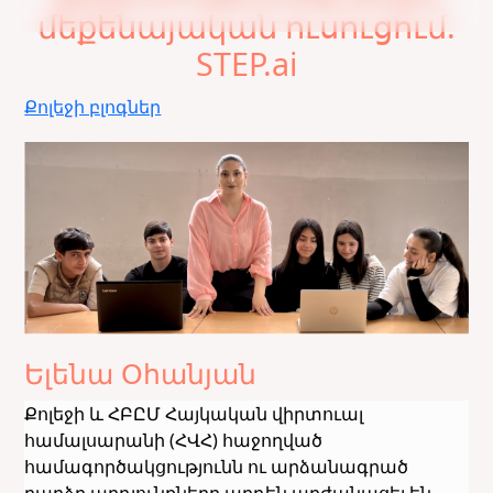
մեքենայական ուսուցում.
STEP.ai
Քոլեջի բլոգներ
Ելենա Օհանյան
Քոլեջի և ՀԲԸՄ Հայկական վիրտուալ
համալսարանի (ՀՎՀ) հաջողված
համագործակցությունն ու արձանագրած
բարձր արդյունքները արդեն արժանացել են