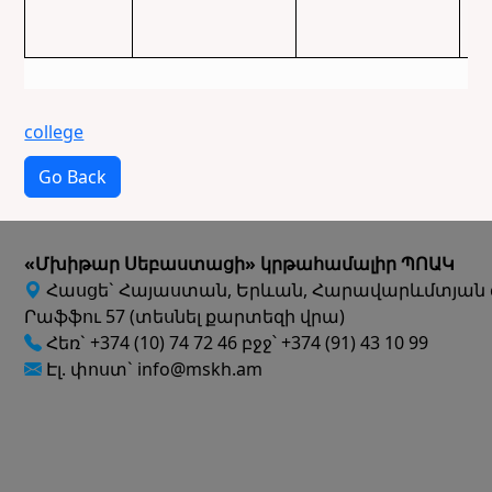
college
Go Back
«Մխիթար Սեբաստացի» կրթահամալիր ՊՈԱԿ
Հասցե` Հայաստան, Երևան, Հարավարևմտյան 
Րաֆֆու 57 (տեսնել քարտեզի վրա)
Հեռ` +374 (10) 74 72 46 բջջ՝ +374 (91) 43 10 99
Էլ. փոստ` info@mskh.am