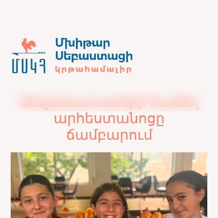
Անվանատառերի համեղ
արհեստանոցը
ճամբարում