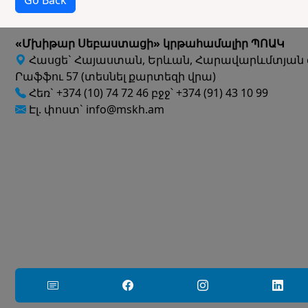
Go Back
«Մխիթար Սեբաստացի» կրթահամալիր ՊՈԱԿ
Հասցե` Հայաստան, Երևան, Հարավարևմտյան 
Րաֆֆու 57 (տեսնել քարտեզի վրա)
Հեռ` +374 (10) 74 72 46 բջջ՝ +374 (91) 43 10 99
Էլ. փոստ` info@mskh.am