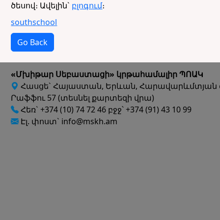
ծեսով։ Ավելին`
բլոգում
։
southschool
Go Back
«Մխիթար Սեբաստացի» կրթահամալիր ՊՈԱԿ
Հասցե` Հայաստան, Երևան, Հարավարևմտյան 
Րաֆֆու 57 (տեսնել քարտեզի վրա)
Հեռ` +374 (10) 74 72 46 բջջ՝ +374 (91) 43 10 99
Էլ. փոստ` info@mskh.am