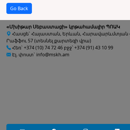
Go Back
«Մխիթար Սեբաստացի» կրթահամալիր ՊՈԱԿ
Հասցե` Հայաստան, Երևան, Հարավարևմտյան 
Րաֆֆու 57 (տեսնել քարտեզի վրա)
Հեռ` +374 (10) 74 72 46 բջջ՝ +374 (91) 43 10 99
Էլ. փոստ` info@mskh.am