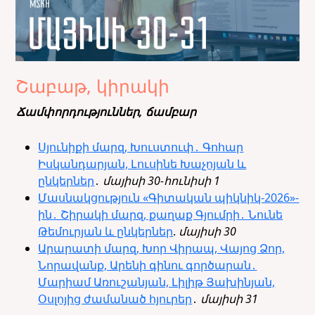
Շաբաթ, կիրակի
Ճամփորդություններ, ճամբար
Սյունիքի մարզ, Խուստուփ․ Գոհար
Իսկանդարյան, Լուսինե Խաչոյան և
ընկերներ
․
մայիսի 30-հունիսի 1
Մասնակցություն «Գիտական պիկնիկ-2026»-
ին․ Շիրակի մարզ, քաղաք Գյումրի․ Նունե
Թեմուրյան և ընկերներ
.
մայիսի 30
Արարատի մարզ, Խոր Վիրապ, Վայոց Ձոր,
Նորավանք, Արենի գինու գործարան․
Մարիամ Առուշանյան, Լիլիթ Յախինյան,
Օսլոյից ժամանած հյուրեր
․
մայիսի 31