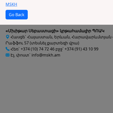
MSKH
Go Back
«Մխիթար Սեբաստացի» կրթահամալիր ՊՈԱԿ
Հասցե` Հայաստան, Երևան, Հարավարևմտյան 
Րաֆֆու 57 (տեսնել քարտեզի վրա)
Հեռ` +374 (10) 74 72 46 բջջ՝ +374 (91) 43 10 99
Էլ. փոստ` info@mskh.am