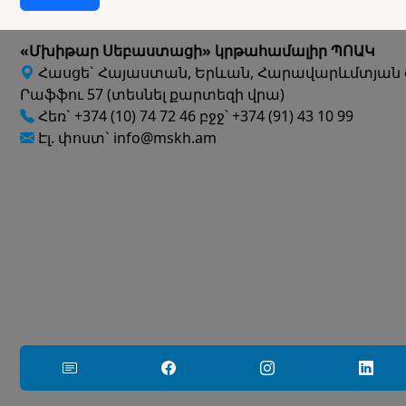
«Մխիթար Սեբաստացի» կրթահամալիր ՊՈԱԿ
Հասցե` Հայաստան, Երևան, Հարավարևմտյան 
Րաֆֆու 57 (տեսնել քարտեզի վրա)
Հեռ` +374 (10) 74 72 46 բջջ՝ +374 (91) 43 10 99
Էլ. փոստ` info@mskh.am