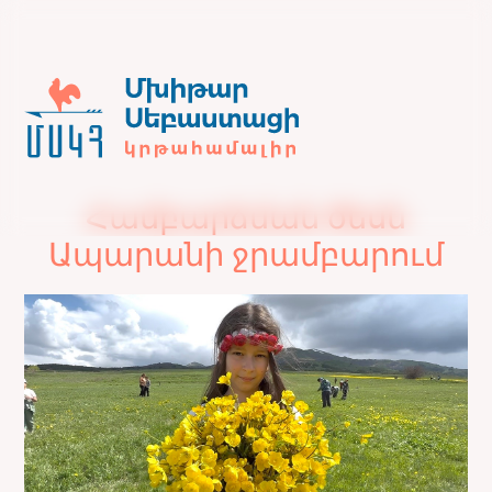
Համբարձման ծեսն
Ապարանի ջրամբարում