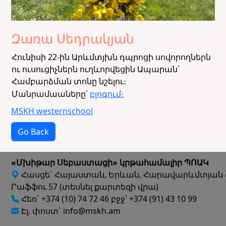
Զառա Սեդրակյան
Հունիսի 22-ին Արևմտյխն դպրոցի սովորողներն
ու ուսուցիչներն ուղևորվեցին Ապարան՝
Համբարձման տոնը նշելու։
Մանրամաաները՝
բլոգում։
MSKH
westernschool
Go Back
«Մխիթար Սեբաստացի» կրթահամալիր ՊՈԱԿ
Հասցե` Հայաստան, Երևան, Հարավարևմտյան 
Րաֆֆու 57 (տեսնել քարտեզի վրա)
Հեռ` +374 (10) 74 72 46 բջջ՝ +374 (91) 43 10 99
Էլ. փոստ` info@mskh.am