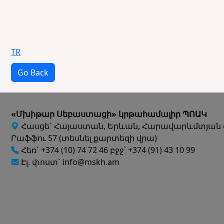
TR
Go Back
«Մխիթար Սեբաստացի» կրթահամալիր ՊՈԱԿ
Հասցե` Հայաստան, Երևան, Հարավարևմտյան 
Րաֆֆու 57 (տեսնել քարտեզի վրա)
Հեռ` +374 (10) 74 72 46 բջջ՝ +374 (91) 43 10 99
Էլ. փոստ` info@mskh.am