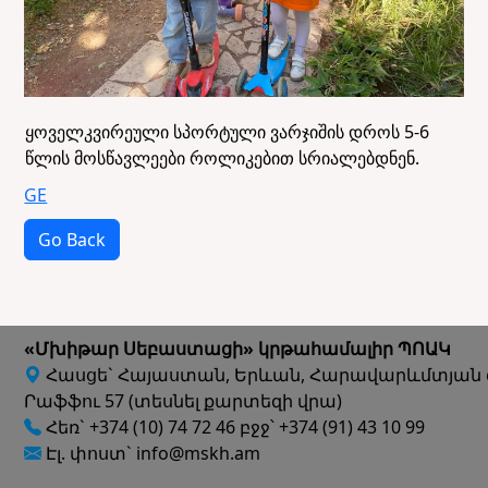
ყოველკვირეული სპორტული ვარჯიშის დროს 5-6
წლის მოსწავლეები როლიკებით სრიალებდნენ.
GE
Go Back
«Մխիթար Սեբաստացի» կրթահամալիր ՊՈԱԿ
Հասցե` Հայաստան, Երևան, Հարավարևմտյան 
Րաֆֆու 57 (տեսնել քարտեզի վրա)
Հեռ` +374 (10) 74 72 46 բջջ՝ +374 (91) 43 10 99
Էլ. փոստ` info@mskh.am