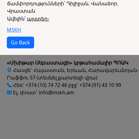
ճամփորդությունների՝ Դիլիջան, Վանաձոր,
Վրաստան
Ավելին՝
այստեղ։
MSKH
Go Back
«Մխիթար Սեբաստացի» կրթահամալիր ՊՈԱԿ
Հասցե` Հայաստան, Երևան, Հարավարևմտյան 
Րաֆֆու 57 (տեսնել քարտեզի վրա)
Հեռ` +374 (10) 74 72 46 բջջ՝ +374 (91) 43 10 99
Էլ. փոստ` info@mskh.am