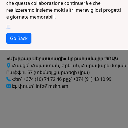
che questa collaborazione continuerà e che
realizzeremo insieme molti altri meravigliosi progetti
e giornate memorabili.
IT
Go Back
«Մխիթար Սեբաստացի» կրթահամալիր ՊՈԱԿ
Հասցե` Հայաստան, Երևան, Հարավարևմտյան 
Րաֆֆու 57 (տեսնել քարտեզի վրա)
Հեռ` +374 (10) 74 72 46 բջջ՝ +374 (91) 43 10 99
Էլ. փոստ` info@mskh.am