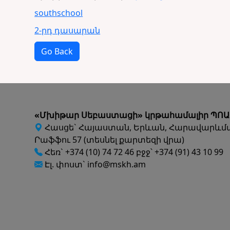
southschool
2-րդ դասարան
Go Back
«Մխիթար Սեբաստացի» կրթահամալիր ՊՈԱ
Հասցե` Հայաստան, Երևան, Հարավարևմ
Րաֆֆու 57 (տեսնել քարտեզի վրա)
Հեռ` +374 (10) 74 72 46 բջջ՝ +374 (91) 43 10 99
Էլ. փոստ` info@mskh.am