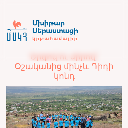
Երգով ու սիրով՝
Օշականից մինչև Դիդի
կոնդ