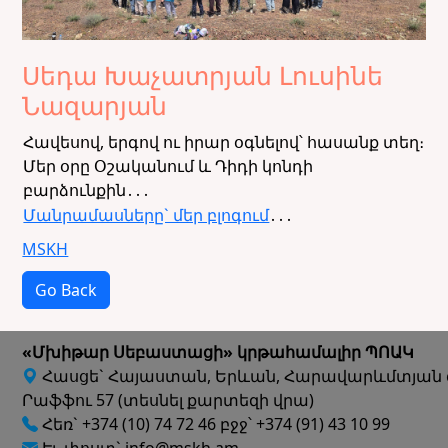
Սեդա Խաչատրյան Լուսինե
Նազարյան
Հավեսով, երգով ու իրար օգնելով՝ հասանք տեղ։
Մեր օրը Օշականում և Դիդի կոնդի
բարձունքին․․․
Մանրամասները` մեր բլոգում
․․․
MSKH
Go Back
«Մխիթար Սեբաստացի» կրթահամալիր ՊՈԱԿ
Հասցե` Հայաստան, Երևան, Հարավարևմտյան 
Րաֆֆու 57 (տեսնել քարտեզի վրա)
Հեռ` +374 (10) 74 72 46 բջջ՝ +374 (91) 43 10 99
Էլ. փոստ` info@mskh.am