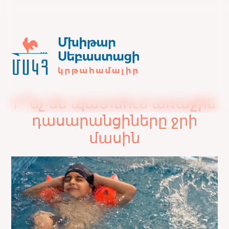
Ի՞նչ են պատմում առաջին
դասարանցիները ջրի
մասին