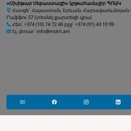
«Մխիթար Սեբաստացի» կրթահամալիր ՊՈԱԿ
Հասցե` Հայաստան, Երևան, Հարավարևմտյան 
Րաֆֆու 57 (տեսնել քարտեզի վրա)
Հեռ` +374 (10) 74 72 46 բջջ՝ +374 (91) 43 10 99
Էլ. փոստ` info@mskh.am