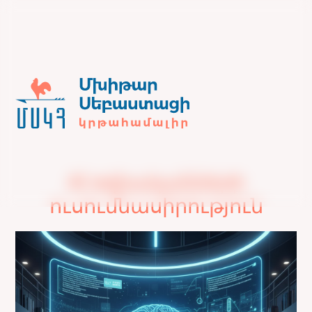
AI օգնականների
ուսումնասիրություն