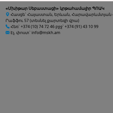
«Մխիթար Սեբաստացի» կրթահամալիր ՊՈԱԿ
Հասցե` Հայաստան, Երևան, Հարավարևմտյան 
Րաֆֆու 57 (տեսնել քարտեզի վրա)
Հեռ` +374 (10) 74 72 46 բջջ՝ +374 (91) 43 10 99
Էլ. փոստ` info@mskh.am