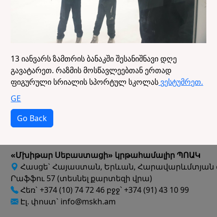
13 იანვარს ზამთრის ბანაკში შესანიშნავი დღე
გავატარეთ. რაზმის მოსწავლეებთან ერთად
ფიგურული სრიალის სპორტულ სკოლას
ვესტუმრეთ.
GE
Go Back
«Մխիթար Սեբաստացի» կրթահամալիր ՊՈԱԿ
Հասցե` Հայաստան, Երևան, Հարավարևմտյան 
Րաֆֆու 57 (տեսնել քարտեզի վրա)
Հեռ` +374 (10) 74 72 46 բջջ՝ +374 (91) 43 10 99
Էլ. փոստ` info@mskh.am