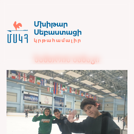
ზამთრის ბანაკი