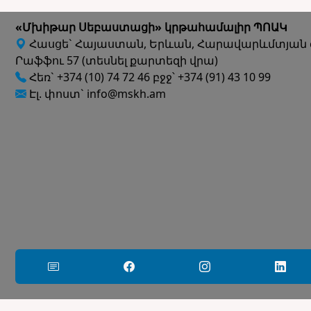
«Մխիթար Սեբաստացի» կրթահամալիր ՊՈԱԿ
Հասցե` Հայաստան, Երևան, Հարավարևմտյան 
Րաֆֆու 57 (տեսնել քարտեզի վրա)
Հեռ` +374 (10) 74 72 46 բջջ՝ +374 (91) 43 10 99
Էլ. փոստ` info@mskh.am