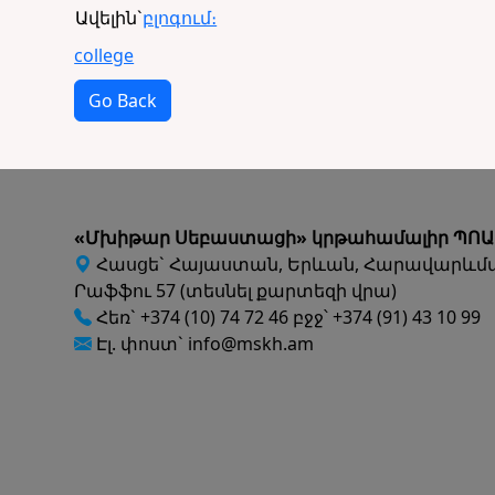
Ավելին`
բլոգում։
college
Go Back
«Մխիթար Սեբաստացի» կրթահամալիր ՊՈԱ
Հասցե` Հայաստան, Երևան, Հարավարևմ
Րաֆֆու 57 (տեսնել քարտեզի վրա)
Հեռ` +374 (10) 74 72 46 բջջ՝ +374 (91) 43 10 99
Էլ. փոստ` info@mskh.am