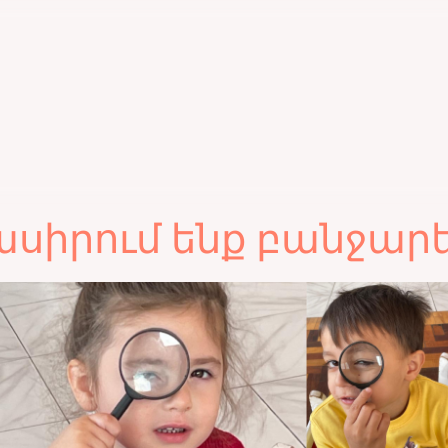
ասիրում ենք բանջար