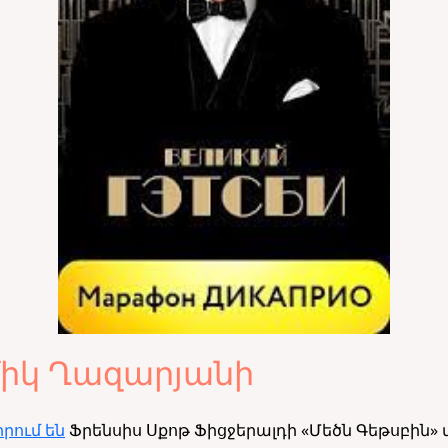
միկ Ղազարյանի
իրում են
Ֆրենսիս Սքոթ Ֆիցջերալդի «Մեծն Գեթսբին»