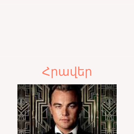
Հրավեր