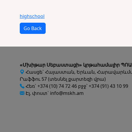
highschool
Go Back
«Մխիթար Սեբաստացի» կրթահամալիր ՊՈԱ
Հասցե` Հայաստան, Երևան, Հարավարևմ
Րաֆֆու 57 (տեսնել քարտեզի վրա)
Հեռ` +374 (10) 74 72 46 բջջ՝ +374 (91) 43 10 99
Էլ. փոստ` info@mskh.am