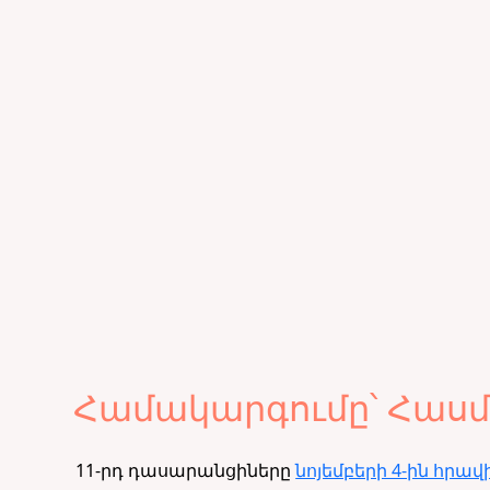
Համակարգումը՝ Հաս
11-րդ դասարանցիները
նոյեմբերի 4-ին հրավ