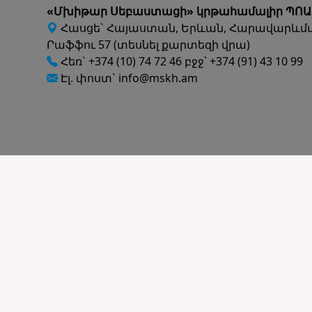
«Մխիթար Սեբաստացի» կրթահամալիր ՊՈԱ
Հասցե` Հայաստան, Երևան, Հարավարևմ
Րաֆֆու 57 (տեսնել քարտեզի վրա)
Հեռ` +374 (10) 74 72 46 բջջ՝ +374 (91) 43 10 99
Էլ. փոստ` info@mskh.am