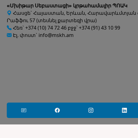
«Մխիթար Սեբաստացի» կրթահամալիր ՊՈԱԿ
Հասցե` Հայաստան, Երևան, Հարավարևմտյան 
Րաֆֆու 57 (տեսնել քարտեզի վրա)
Հեռ` +374 (10) 74 72 46 բջջ՝ +374 (91) 43 10 99
Էլ. փոստ` info@mskh.am