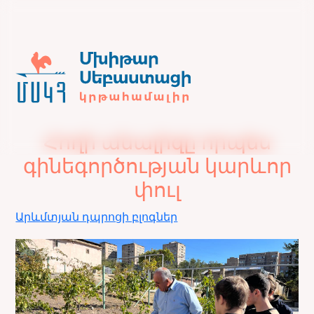
Հողի անալիզը որպես
գինեգործության կարևոր
փուլ
Արևմտյան դպրոցի բլոգներ