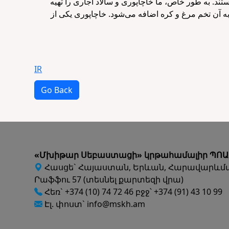
ند. به طور خاص، ما خاچاپوری و سالاد آجاری را تهیه
 آن تخم مرغ و کره اضافه می‌شود. خاچاپوری یکی از
IR
Go Back
«Մխիթար Սեբաստացի» կրթահամալիր ՊՈԱ
Հասցե` Հայաստան, Երևան, Հարավարևմ
Րաֆֆու 57 (տեսնել քարտեզի վրա)
Հեռ` +374 (10) 74 72 46 բջջ՝ +374 (91) 43 10 99
Էլ. փոստ` info@mskh.am