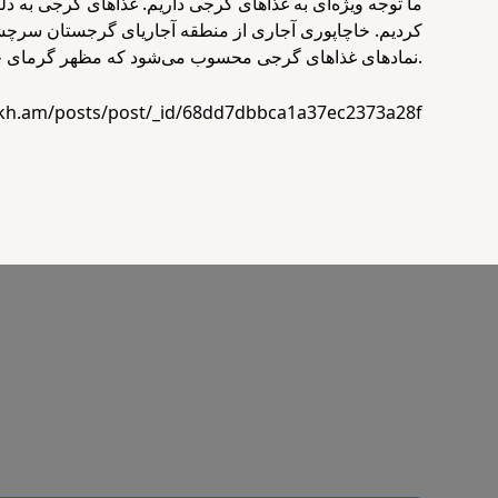
ما توجه ویژه‌ای به غذاهای گرجی داریم. غذاهای گرجی به د
کردیم. خاچاپوری آجاری از منطقه آجاریای گرجستان سرچشم
نمادهای غذاهای گرجی محسوب می‌شود که مظهر گرمای خورشید و تداوم زندگی است.
skh.am/posts/post/_id/68dd7dbbca1a37ec2373a28f