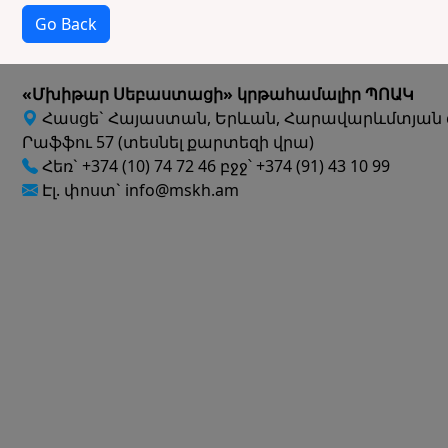
Go Back
«Մխիթար Սեբաստացի» կրթահամալիր ՊՈԱԿ
Հասցե` Հայաստան, Երևան, Հարավարևմտյան 
Րաֆֆու 57 (տեսնել քարտեզի վրա)
Հեռ` +374 (10) 74 72 46 բջջ՝ +374 (91) 43 10 99
Էլ. փոստ` info@mskh.am