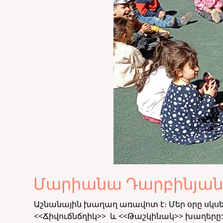
Մարիանա Դարբինյա
Աշնանային խաղաղ առավոտ է։ Մեր օրը սկս
<<Ճիվուճնճղիկ>> և <<Թաշկինակ>> խաղերը: