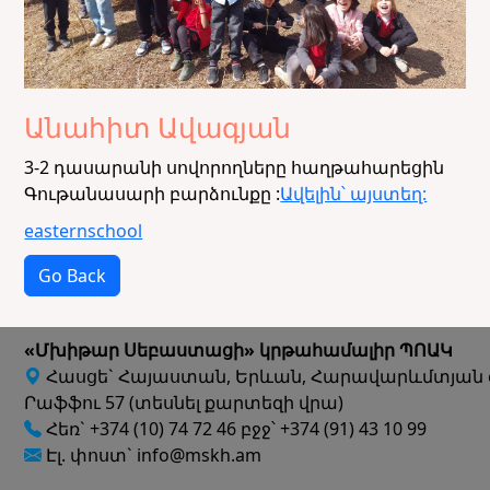
Անահիտ Ավագյան
3-2 դասարանի սովորողները հաղթահարեցին
Գութանասարի բարձունքը :
Ավելին՝ այստեղ:
easternschool
Go Back
«Մխիթար Սեբաստացի» կրթահամալիր ՊՈԱԿ
Հասցե` Հայաստան, Երևան, Հարավարևմտյան 
Րաֆֆու 57 (տեսնել քարտեզի վրա)
Հեռ` +374 (10) 74 72 46 բջջ՝ +374 (91) 43 10 99
Էլ. փոստ` info@mskh.am