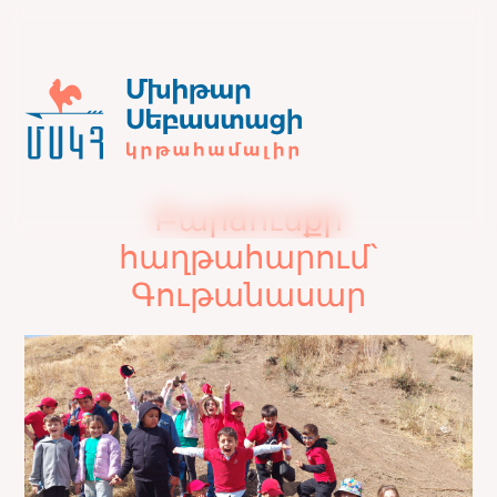
Բարձունքի
հաղթահարում`
Գութանասար