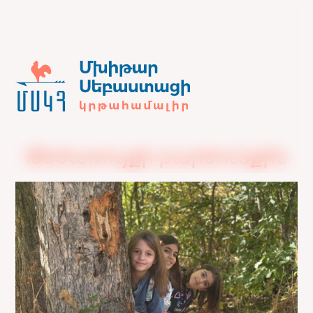
Թեժառույքի բարձունքին