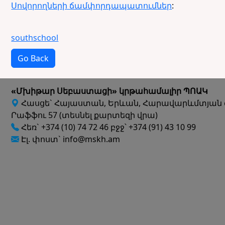
Սովորողների ճամփորդապատումներ
:
southschool
Go Back
«Մխիթար Սեբաստացի» կրթահամալիր ՊՈԱԿ
Հասցե` Հայաստան, Երևան, Հարավարևմտյան 
Րաֆֆու 57 (տեսնել քարտեզի վրա)
Հեռ` +374 (10) 74 72 46 բջջ՝ +374 (91) 43 10 99
Էլ. փոստ` info@mskh.am