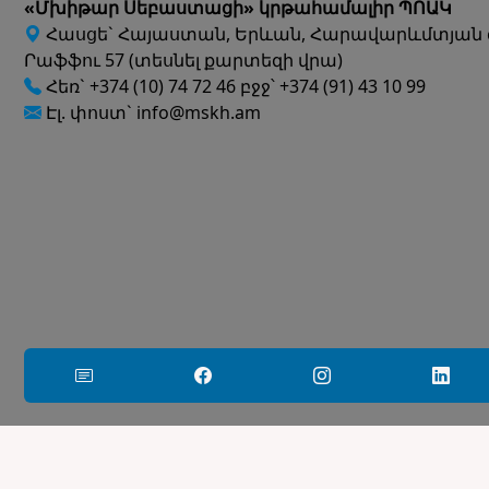
«Մխիթար Սեբաստացի» կրթահամալիր ՊՈԱԿ
Հասցե` Հայաստան, Երևան, Հարավարևմտյան 
Րաֆֆու 57 (տեսնել քարտեզի վրա)
Հեռ` +374 (10) 74 72 46 բջջ՝ +374 (91) 43 10 99
Էլ. փոստ` info@mskh.am