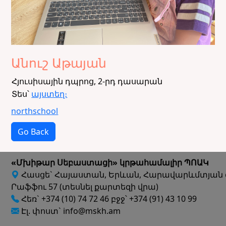
Անուշ Աթայան
Հյուսիսային դպրոց, 2-րդ դասարան
Տես՝
այստեղ։
northschool
Go Back
«Մխիթար Սեբաստացի» կրթահամալիր ՊՈԱԿ
Հասցե` Հայաստան, Երևան, Հարավարևմտյան 
Րաֆֆու 57 (տեսնել քարտեզի վրա)
Հեռ` +374 (10) 74 72 46 բջջ՝ +374 (91) 43 10 99
Էլ. փոստ` info@mskh.am