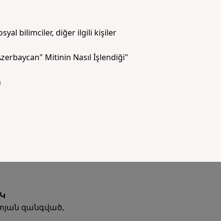
yal bilimciler, diğer ilgili kişiler
 Azerbaycan" Mitinin Nasıl İşlendiği"
n
Կ
տյան զանգված,