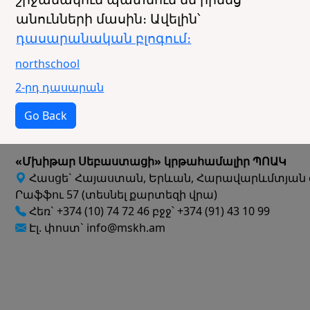
անունների մասին։ Ավելին՝
դասարանական բլոգում։
northschool
2-րդ դասարան
Go Back
«Մխիթար Սեբաստացի» կրթահամալիր ՊՈԱԿ
Հասցե` Հայաստան, Երևան, Հարավարևմտյան 
Րաֆֆու 57 (տեսնել քարտեզի վրա)
Հեռ` +374 (10) 74 72 46 բջջ՝ +374 (91) 43 10 99
Էլ. փոստ` info@mskh.am