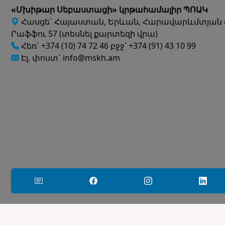
«Մխիթար Սեբաստացի» կրթահամալիր ՊՈԱԿ
Հասցե` Հայաստան, Երևան, Հարավարևմտյան 
Րաֆֆու 57 (տեսնել քարտեզի վրա)
Հեռ` +374 (10) 74 72 46 բջջ՝ +374 (91) 43 10 99
Էլ. փոստ` info@mskh.am