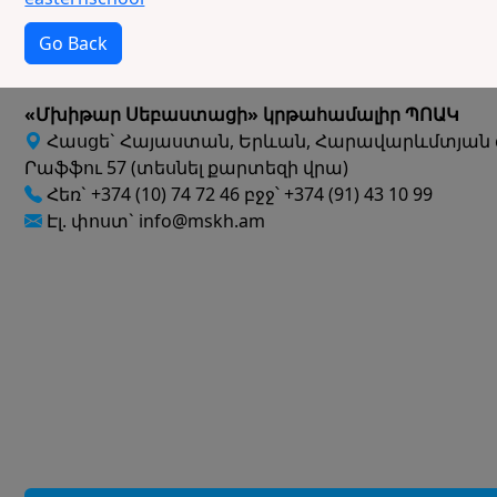
Go Back
«Մխիթար Սեբաստացի» կրթահամալիր ՊՈԱԿ
Հասցե` Հայաստան, Երևան, Հարավարևմտյան 
Րաֆֆու 57 (տեսնել քարտեզի վրա)
Հեռ` +374 (10) 74 72 46 բջջ՝ +374 (91) 43 10 99
Էլ. փոստ` info@mskh.am