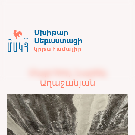
Մայր հող. Նարեկ
Աղաջանյան