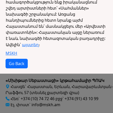
համագործակցություն ենք իրականացնում
շվեդ արտիստների հետ՝ «Սահմաններ»
նախագծի շրջանակում: Առցանց
հանդիպումներից հետո նրանք այժմ
Հայաստանում են՝ մասնակցելու մեր «Արվեստի
փառատոնին»: Հայաստանյան այցը ներառում
է նաև նախագծի հետազոտական բաղադրիչը:
Ավելին՝
այստեղ
։
MSKH
Go Back
«Մխիթար Սեբաստացի» կրթահամալիր ՊՈԱԿ
Հասցե` Հայաստան, Երևան, Հարավարևմտյան 
Րաֆֆու 57 (տեսնել քարտեզի վրա)
Հեռ` +374 (10) 74 72 46 բջջ՝ +374 (91) 43 10 99
Էլ. փոստ` info@mskh.am