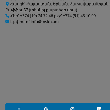
Հասցե` Հայաստան, Երևան, Հարավարևմտյան 
Րաֆֆու 57 (տեսնել քարտեզի վրա)
Հեռ` +374 (10) 74 72 46 բջջ՝ +374 (91) 43 10 99
Էլ. փոստ` info@mskh.am