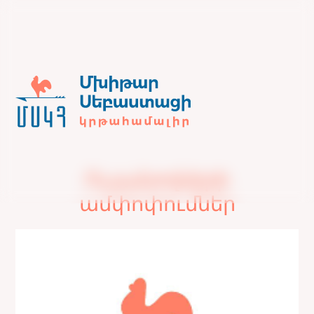
Ուսանողների
ամփոփումներ