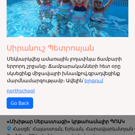
Սիրանուշ Պետրոսյան
Մեկնարկվեց ամառային լողափնյա ճամբարի
երրորդ շրջանը։ Ճամբարականների հետ օրը
սկսեցինք միջավայրի խնամքով,զբաղվեցինք
մարմնամարզությամբ։ Ավելին`
բլոգում
northschool
Go Back
«Մխիթար Սեբաստացի» կրթահամալիր ՊՈԱԿ
Հասցե` Հայաստան, Երևան, Հարավարևմտյան 