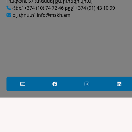
Րաֆֆու 57 (տեսնել քարտեզի վրա)
Հեռ` +374 (10) 74 72 46 բջջ՝ +374 (91) 43 10 99
Էլ. փոստ` info@mskh.am