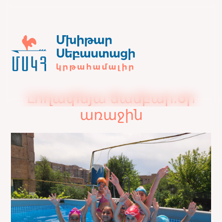
Լողափնյա ճամբար.օր
առաջին