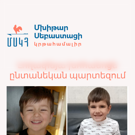
Լողափնյա խոհանոցն
ընտանեկան պարտեզում