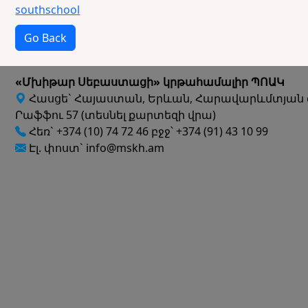
southschool
Go Back
«Մխիթար Սեբաստացի» կրթահամալիր ՊՈԱԿ
Հասցե` Հայաստան, Երևան, Հարավարևմտյան 
Րաֆֆու 57 (տեսնել քարտեզի վրա)
Հեռ` +374 (10) 74 72 46 բջջ՝ +374 (91) 43 10 99
Էլ. փոստ` info@mskh.am