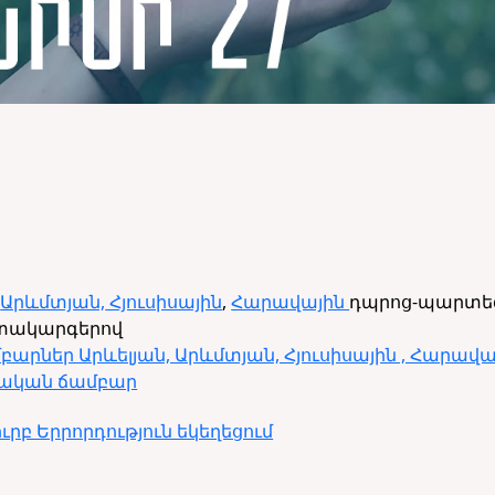
,
Արևմտյան,
Հյուսիսային
,
Հարավային
դպրոց-պարտե
ակարգերով
բարներ Արևելյան, Արևմտյան, Հյուսիսային , Հարավ
ժական ճամբար
ւրբ Երրորդություն եկեղեցում