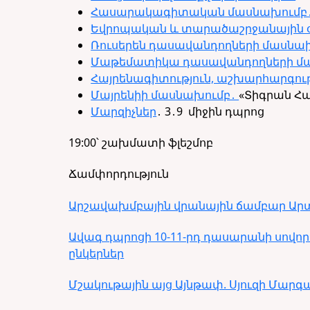
Հասարակագիտական մասնախումբ
Եվրոպական և տարածաշրջանային օ
Ռուսերեն դասավանդողների մասնա
Մաթեմատիկա դասավանդողների մ
Հայրենագիտություն, աշխարհարգու
Մայրենիի մասնախումբ․
«Տիգրան Հ
Մարզիչներ
․ 3․9 միջին դպրոց
1
9:00՝ շախմատի ֆլեշմոբ
Ճամփորդություն
Արշավախմբային վրանային ճամբար Արտա
Ավագ դպրոցի 10-11-րդ դասարանի սովորո
ընկերներ
Մշակութային այց Այնթափ. Սյուզի Մարգ