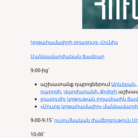
Կրթահամալիրի օրացույց։ Հունիս
Մանկավարժական ճամբար
9։00-ից՝
աշխատանք դպրոցներում
Արևելյան
դպրոցի
,
Վարժարանի
,
Քոլեջի
աշխատ
լրացուցիչ կրթության լողափային ճամ
«Մուտք կրթահամալիր» մանկավար
9։00-9։15՝
ուսումնական ժամերգություն Սո
10
։
00
՝