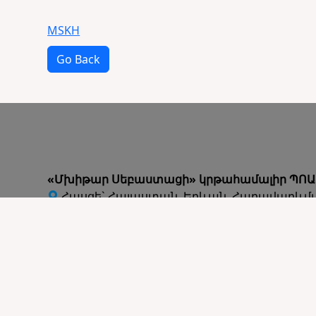
MSKH
Go Back
«Մխիթար Սեբաստացի» կրթահամալիր ՊՈԱ
Հասցե` Հայաստան, Երևան, Հարավարևմ
Րաֆֆու 57 (տեսնել քարտեզի վրա)
Հեռ` +374 (10) 74 72 46 բջջ՝ +374 (91) 43 10 99
Էլ. փոստ` info@mskh.am