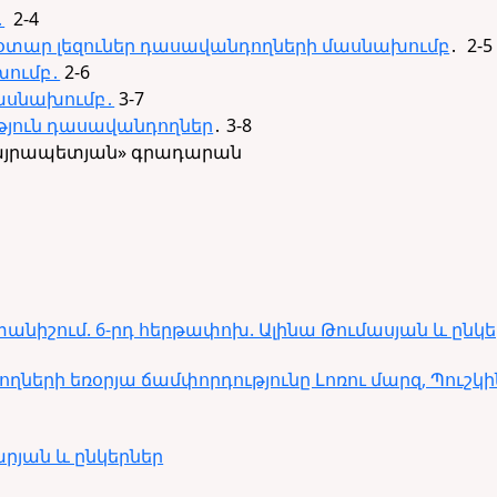
․
2-4
տար լեզուներ դասավանդողների մասնախումբ
․ 2-5
խումբ․
2-6
ասնախումբ․
3-7
թյուն դասավանդողներ
․ 3-8
այրապետյան» գրադարան
նիշում. 6-րդ հերթափոխ. Ալինա Թումասյան և ընկե
ղների եռօրյա ճամփորդությունը Լոռու մարզ, Պուշկի
արյան և ընկերներ