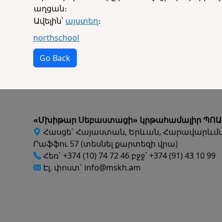
աղցան։
Ավելին՝
այստեղ
։
northschool
Go Back
«Մխիթար Սեբաստացի» կրթահամալիր ՊՈԱ
Հասցե` Հայաստան, Երևան, Հարավարևմ
Րաֆֆու 57 (տեսնել քարտեզի վրա)
Հեռ` +374 (10) 74 72 46 բջջ՝ +374 (91) 43 10 99
Էլ. փոստ` info@mskh.am