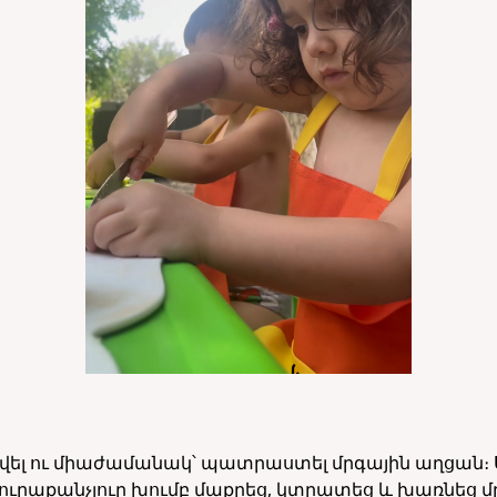
սվել ու միաժամանակ՝ պատրաստել մրգային աղցան։ Սա
յուրաքանչյուր խումբ մաքրեց, կտրատեց և խառնեց 