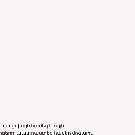
 ոչ միայն համեղ է, այլև
մրգերը՝ պատրաստեց համեղ մրգային