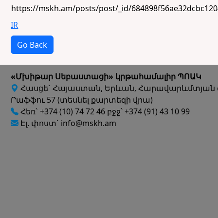
https://mskh.am/posts/post/_id/684898f56ae32dcbc12
IR
Go Back
«Մխիթար Սեբաստացի» կրթահամալիր ՊՈԱԿ
Հասցե` Հայաստան, Երևան, Հարավարևմտյան 
Րաֆֆու 57 (տեսնել քարտեզի վրա)
Հեռ` +374 (10) 74 72 46 բջջ՝ +374 (91) 43 10 99
Էլ. փոստ` info@mskh.am