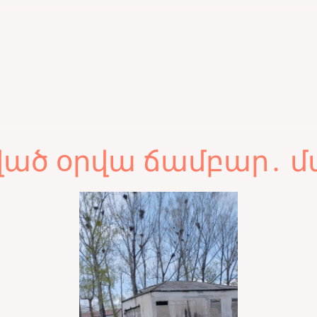
ծ օրվա ճամբար․ մա