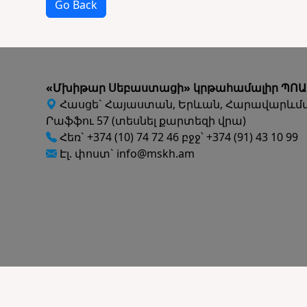
Go Back
«Մխիթար Սեբաստացի» կրթահամալիր ՊՈԱ
Հասցե` Հայաստան, Երևան, Հարավարևմ
Րաֆֆու 57 (տեսնել քարտեզի վրա)
Հեռ` +374 (10) 74 72 46 բջջ՝ +374 (91) 43 10 99
Էլ. փոստ` info@mskh.am